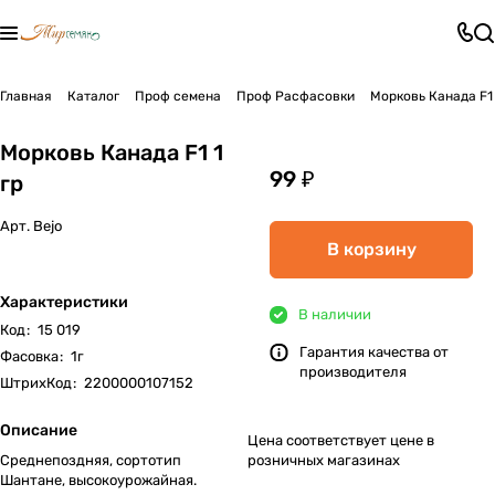
Главная
Каталог
Проф семена
Проф Расфасовки
Морковь Канада F1 
Морковь Канада F1 1
99 ₽
гр
Арт.
Bejo
В корзину
Характеристики
В наличии
Код
:
15 019
Гарантия качества от
Фасовка
:
1г
производителя
ШтрихКод
:
2200000107152
Описание
Цена соответствует цене в
Среднепоздняя, сортотип
розничных магазинах
Шантане, высокоурожайная.