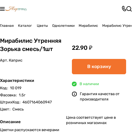
Главная
Каталог
Цветы
Однолетники
Мирабилис
Мирабилис Утрен
Мирабилис Утренняя
22.90 ₽
Зорька смесь/1шт
Арт.
Каприс
В корзину
Характеристики
В наличии
Код
:
10 019
Гарантия качества от
Фасовка
:
1.5г
производителя
ШтрихКод
:
4607164060947
Цвет
:
Смесь
Цена соответствует цене в
Описание
розничных магазинах
Цветки распускаются вечерами