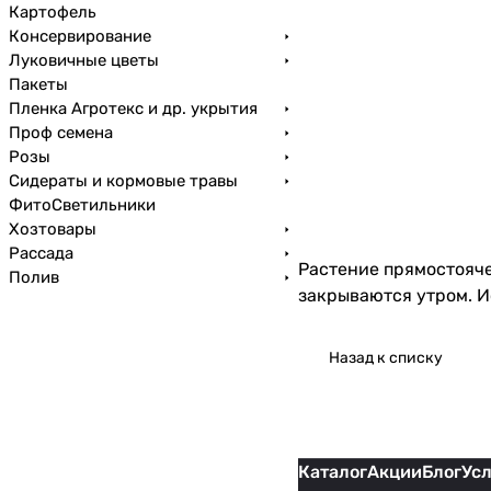
Картофель
Консервирование
Луковичные цветы
Пакеты
Пленка Агротекс и др. укрытия
Проф семена
Розы
Сидераты и кормовые травы
ФитоСветильники
Хозтовары
Рассада
Растение прямостоячее
Полив
закрываются утром. И
Назад к списку
Каталог
Акции
Блог
Ус