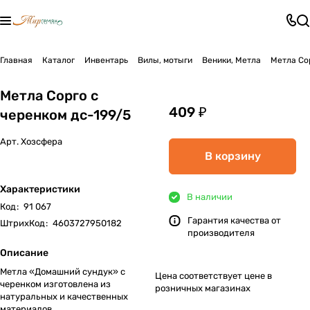
Главная
Каталог
Инвентарь
Вилы, мотыги
Веники, Метла
Метла Со
Метла Сорго с
409 ₽
черенком дс-199/5
Арт.
Хозсфера
В корзину
Характеристики
В наличии
Код
:
91 067
Гарантия качества от
ШтрихКод
:
4603727950182
производителя
Описание
Метла «Домашний сундук» с
Цена соответствует цене в
черенком изготовлена из
розничных магазинах
натуральных и качественных
материалов.