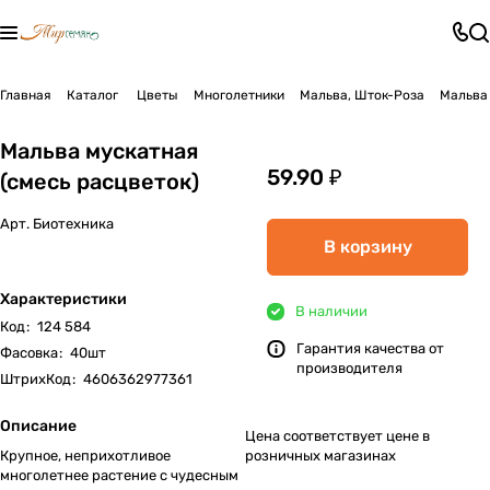
Главная
Каталог
Цветы
Многолетники
Мальва, Шток-Роза
Мальва 
Мальва мускатная
59.90 ₽
(смесь расцветок)
Арт.
Биотехника
В корзину
Характеристики
В наличии
Код
:
124 584
Гарантия качества от
Фасовка
:
40шт
производителя
ШтрихКод
:
4606362977361
Описание
Цена соответствует цене в
Крупное, неприхотливое
розничных магазинах
многолетнее растение с чудесным