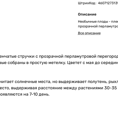
ШтрихКод
:
4607127313
Описание
Необычные плоды - пле
прозрачной перламутро
Все описание
енчатые стручки с прозрачной перламутровой перегородк
вые собраны в простую метелку. Цветет с мая до середи
итает солнечные места, но выдерживает полутень, рых
есто, выдерживая расстояние между растениями 30-35 см
появляются на 7-10 день.