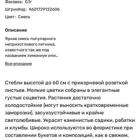
Фасовка
:
0.1г
ШтрихКод
:
4601729122606
Цвет
:
Смесь
Описание
Яркая смесь популярного
неприхотливого летника,
известного так же под
названием лимониум или
статице.
Все описание
Стебли высотой до 60 см с прикорневой розеткой
листьев. Мелкие цветки собраны в элегантные
густые соцветия. Растения достаточно
холодостойкие (могут выносить кратковременные
заморозки), засухоустойчивые и крайне
светолюбивые. Украсят каменистые садики, рабатки
и клумбы. Широко используются во флористике при
составлении букетов и композиций, как в свежем,