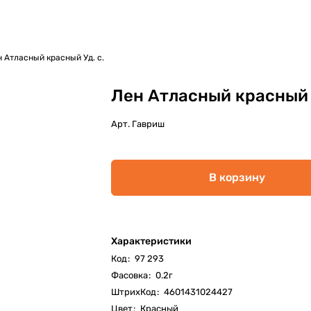
 Атласный красный Уд. с.
Лен Атласный красный У
Арт.
Гавриш
В корзину
Характеристики
Код
:
97 293
Фасовка
:
0.2г
ШтрихКод
:
4601431024427
Цвет
:
Красный