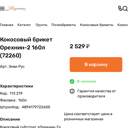
Главная
Каталог
Грунты
Почвобрикеты
Кокосовые брикеты
Кокос
Кокосовый брикет
2 529 ₽
Орехнин-2 160л
(72260)
В корзину
Арт.
Энви Рус
В наличии
Характеристики
Гарантия качества от
Код
:
113 219
производителя
Фасовка
:
160л
ШтрихКод
:
4894179722605
Цена соответствует цене в
Описание
розничных магазинах
Кокосовый субстрат «Орехнин 2»