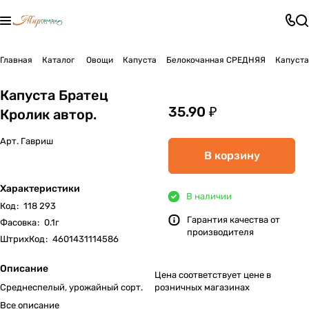
Главная
Каталог
Овощи
Капуста
Белокочанная СРЕДНЯЯ
Капуста
Капуста Братец
35.90 ₽
Кролик автор.
Арт.
Гавриш
В корзину
Характеристики
В наличии
Код
:
118 293
Гарантия качества от
Фасовка
:
0.1г
производителя
ШтрихКод
:
4601431114586
Описание
Цена соответствует цене в
Среднеспелый, урожайный сорт.
розничных магазинах
Все описание