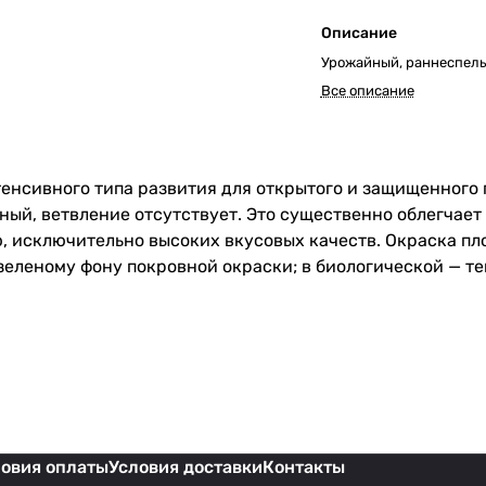
Описание
Урожайный, раннеспелы
Все описание
енсивного типа развития для открытого и защищенного г
тный, ветвление отсутствует. Это существенно облегчае
, исключительно высоких вкусовых качеств. Окраска пло
зеленому фону покровной окраски; в биологической — те
ловия оплаты
Условия доставки
Контакты