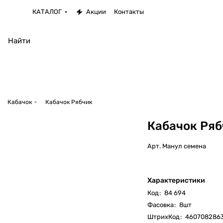
КАТАЛОГ
Акции
Контакты
Кабачок
Кабачок Рябчик
Кабачок Ряб
Арт.
Манул семена
Характеристики
Код
:
84 694
Фасовка
:
8шт
ШтрихКод
:
460708286