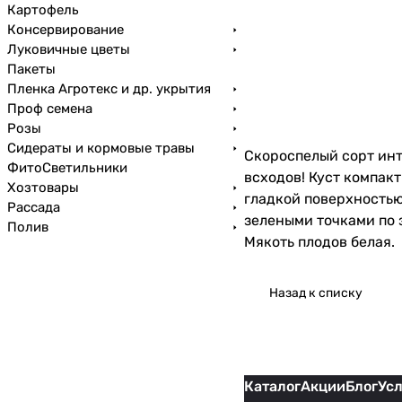
Картофель
Консервирование
Луковичные цветы
Пакеты
Пленка Агротекс и др. укрытия
Проф семена
Розы
Сидераты и кормовые травы
Скороспелый сорт инт
ФитоСветильники
всходов! Куст компак
Хозтовары
гладкой поверхностью
Рассада
зелеными точками по 
Полив
Мякоть плодов белая.
Назад к списку
Каталог
Акции
Блог
Ус