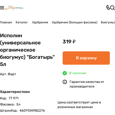
Главная
Каталог
Удобрения
Удобрения (большая фасовка)
Биогумус
Исполин
319 ₽
(универсальное
органическое
биогумус) "Богатырь"
В корзину
5л
В наличии
Арт.
Фарт
Гарантия качества от
производителя
Характеристики
Код
:
77 971
Цена соответствует цене в
Фасовка
:
5л
розничных магазинах
ШтрихКод
:
4601104982276