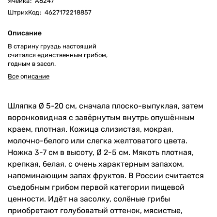
Ячейка
:
А8247
ШтрихКод
:
4627172218857
Описание
В старину груздь настоящий
считался единственным грибом,
годным в засол.
Все описание
Шляпка Ø 5-20 см, сначала плоско-выпуклая, затем
воронковидная с завёрнутым внутрь опушённым
краем, плотная. Кожица слизистая, мокрая,
молочно-белого или слегка желтоватого цвета.
Ножка 3-7 см в высоту, Ø 2-5 см. Мякоть плотная,
крепкая, белая, с очень характерным запахом,
напоминающим запах фруктов. В России считается
съедобным грибом первой категории пищевой
ценности. Идёт на засолку, солёные грибы
приобретают голубоватый оттенок, мясистые,