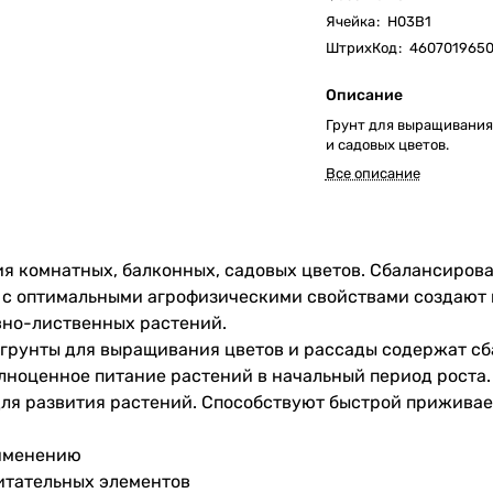
Ячейка
:
Н03В1
ШтрихКод
:
4607019650
Описание
Грунт для выращивания
и садовых цветов.
Все описание
я комнатных, балконных, садовых цветов. Сбалансиров
и с оптимальными агрофизическими свойствами создают
вно-лиственных растений.
грунты для выращивания цветов и рассады содержат сб
лноценное питание растений в начальный период роста
ля развития растений. Способствуют быстрой приживае
рименению
итательных элементов