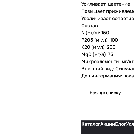
Усиливает цветение
Повышает приживаемо
Увеличивает сопротив
Состав
N (мг/л): 150
P2O5 (мг/л): 100
K2O (мг/л): 200
MgO (мг/л): 75
Микроэлементы: мг/кг: Z
Внешний вид: Сыпуча
Доп.информация: показ
Назад к списку
Каталог
Акции
Блог
Ус