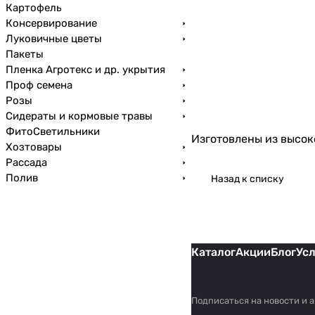
Картофель
Консервирование
Луковичные цветы
Пакеты
Пленка Агротекс и др. укрытия
Проф семена
Розы
Сидераты и кормовые травы
ФитоСветильники
Изготовлены из высок
Хозтовары
Рассада
Полив
Назад к списку
Каталог
Акции
Блог
Ус
Подписаться
на новости и 