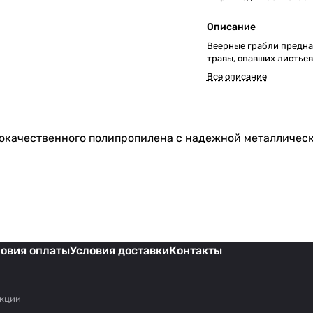
Описание
Веерные грабли предна
травы, опавших листьев 
Все описание
окачественного полипропилена с надежной металлическ
ловия оплаты
Условия доставки
Контакты
акции