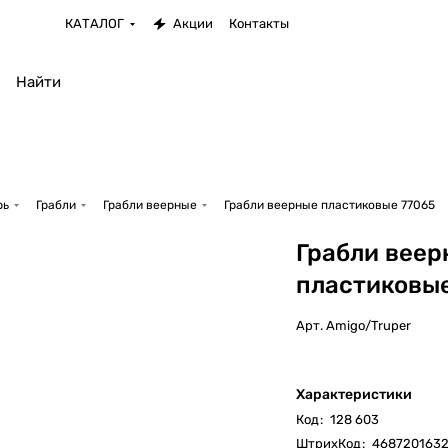
КАТАЛОГ
Акции
Контакты
рь
Грабли
Грабли веерные
Грабли веерные пластиковые 77065
Грабли веер
пластиковы
Арт.
Amigo/Truper
Характеристики
Код
:
128 603
ШтрихКод
:
468720163