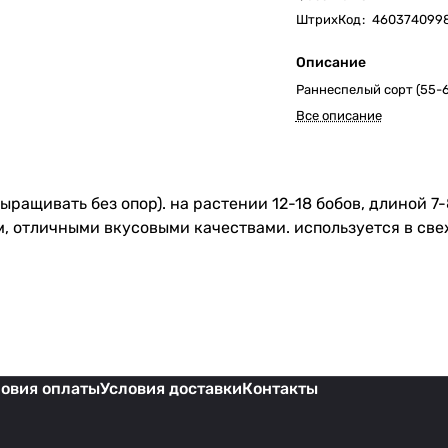
ШтрихКод
:
460374099
Описание
Раннеспелый сорт (55-6
Все описание
ыращивать без опор). на растении 12-18 бобов, длиной 7
 отличными вкусовыми качествами. используется в све
ловия оплаты
Условия доставки
Контакты