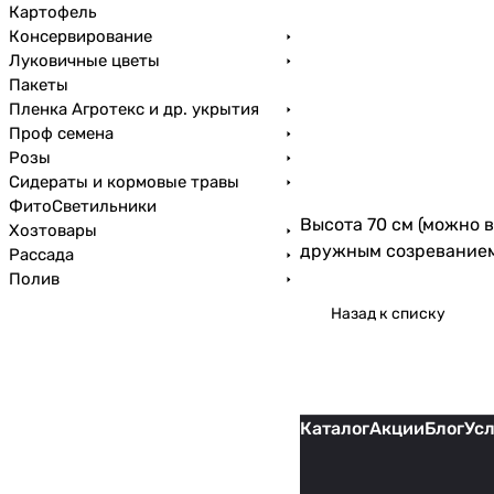
Картофель
Консервирование
Луковичные цветы
Пакеты
Пленка Агротекс и др. укрытия
Проф семена
Розы
Сидераты и кормовые травы
ФитоСветильники
Высота 70 см (можно в
Хозтовары
дружным созреванием,
Рассада
Полив
Назад к списку
Каталог
Акции
Блог
Ус