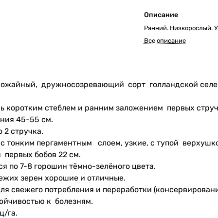
Описание
Ранний. Низкорослый. 
Все описание
рожайный, дружносозревающий сорт голландской селекц
нь коротким стеблем и ранним заложением первых стру
ения 45-55 см.
 2 стручка.
 с тонким пергаментным слоем, узкие, с тупой верхушко
первых бобов 22 см.
я по 7-8 горошин тёмно-зелёного цвета.
ежих зерен хорошие и отличные.
ля свежего потребления и переработки (консервировани
ойчивостью к болезням.
ц/га.