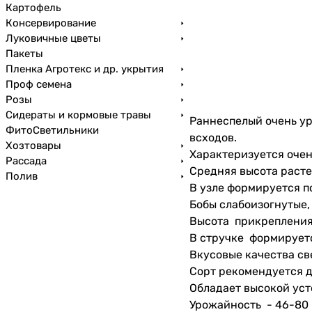
Картофель
Консервирование
Луковичные цветы
Пакеты
Пленка Агротекс и др. укрытия
Проф семена
Розы
Сидераты и кормовые травы
Раннеспелый очень у
ФитоСветильники
всходов.
Хозтовары
Характеризуется оче
Рассада
Средняя высота раст
Полив
В узле формируется по
Бобы слабоизогнутые,
Высота прикрепления 
В стручке формируетс
Вкусовые качества св
Сорт рекомендуется д
Обладает высокой уст
Урожайность - 46-80 