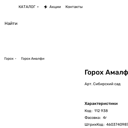
КАТАЛОГ
Акции
Контакты
Горох
Горох Амалфи
Горох Амал
Арт.
Сибирский сад
Характеристики
Код
:
112 938
Фасовка
:
4г
ШтрихКод
:
460374098