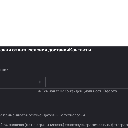
ловия оплаты
Условия доставки
Контакты
акции
Темная тема
Конфиденциальность
Оферта
се применяются
рекомендательные технологии
.
2.ru, включая (но не ограничиваясь) текстовую, графическую, фотогр