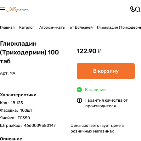
Главная
Каталог
Агрохимикаты
от Болезней
Глиокладин (Триходерми
Глиокладин
122.90 ₽
(Триходермин) 100
таб
В корзину
Арт.
МА
В наличии
Характеристики
Гарантия качества от
Код
:
18 125
производителя
Фасовка
:
100шт
Ячейка
:
Г0350
ШтрихКод
:
4660009580147
Цена соответствует цене в
розничных магазинах
Описание