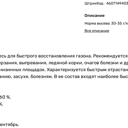
ШтрихКод
:
4607149403
Описание
Норма высева: 30-35 г/к
Все описание
сь для быстрого восстановления газона. Рекомендуется 
рзания, выпревания, ледяной корки, очагов болезни и д
низинных площадок. Характеризуется быстрым отрастан
нию, засухе, болезням. В ее состав входят наиболее бы
60 %,
%,
ентябрь.