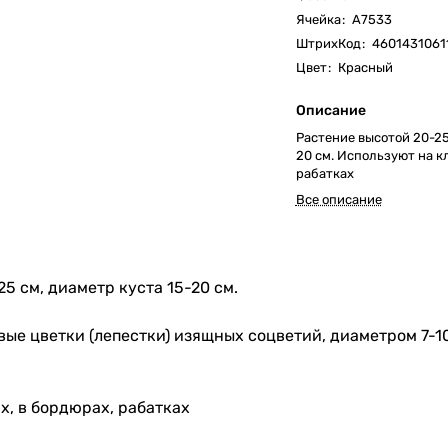
Ячейка
:
А7533
ШтрихКод
:
4601431061
Цвет
:
Красный
Описание
Растение высотой 20-25
20 см. Используют на к
рабатках
Все описание
5 см, диаметр куста 15-20 см.
ые цветки (лепестки) изящных соцветий, диаметром 7-10
х, в бордюрах, рабатках