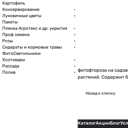
Картофель
Консервирование
Луковичные цветы
Пакеты
Пленка Агротекс и др. укрытия
Проф семена
Розы
Сидераты и кормовые травы
ФитоСветильники
Хозтовары
Рассада
фитофтороза на садов
Полив
растений. Содержит б
Назад к списку
Каталог
Акции
Блог
Ус