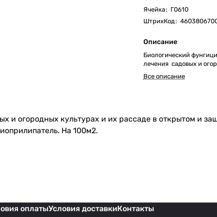
Ячейка
:
Г0610
ШтрихКод
:
460380670
Описание
Биологический фунгици
лечения садовых и огор
Все описание
ых и огородных культурах и их рассаде в открытом и з
иоприлипатель. На 100м2.
ловия оплаты
Условия доставки
Контакты