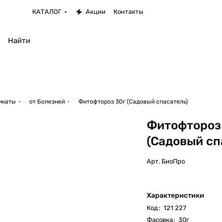
КАТАЛОГ
Акции
Контакты
икаты
от Болезней
Фитофтороз 30г (Садовый спасатель)
Фитофтороз
(Садовый сп
Арт.
БиоПро
Характеристики
Код
:
121 227
Фасовка
:
30г