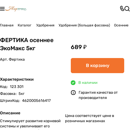
Главная
Каталог
Удобрения
Удобрения (большая фасовка)
Осенние
ФЕРТИКА осеннее
689 ₽
ЭкоМакс 5кг
Арт.
Фертика
В корзину
Характеристики
В наличии
Код
:
123 301
Гарантия качества от
Фасовка
:
5кг
производителя
ШтрихКод
:
4620005616417
Описание
Цена соответствует цене в
Стимулирует развитие корневой
розничных магазинах
системы и увеличивает его