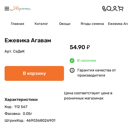
Главная
Каталог
Овощи
Ягоды семена
Ежевика Аг
Ежевика Агавам
54.90 ₽
Арт.
СеДеК
В наличии
Гарантия качества от
В корзину
производителя
Цена соответствует цене в
розничных магазинах
Характеристики
Код
:
112 567
Фасовка
:
0.05г
ШтрихКод
:
4690368026901