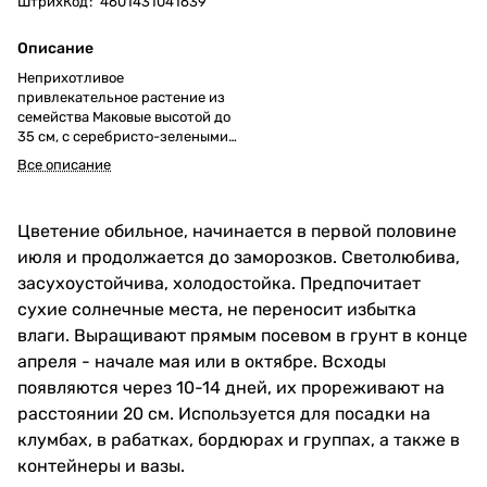
ШтрихКод
:
4601431041639
Описание
Неприхотливое
привлекательное растение из
семейства Маковые высотой до
35 см, с серебристо-зелеными
ажурными листьями и яркими
Все описание
простыми и полумахровыми
цветками (4-5 см в диаметре) на
тонких цветоносах.
Цветение обильное, начинается в первой половине
июля и продолжается до заморозков. Светолюбива,
засухоустойчива, холодостойка. Предпочитает
сухие солнечные места, не переносит избытка
влаги. Выращивают прямым посевом в грунт в конце
апреля - начале мая или в октябре. Всходы
появляются через 10-14 дней, их прореживают на
расстоянии 20 см. Используется для посадки на
клумбах, в рабатках, бордюрах и группах, а также в
контейнеры и вазы.