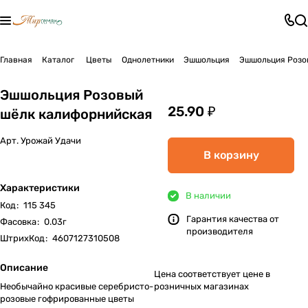
Главная
Каталог
Цветы
Однолетники
Эшшольция
Эшшольция Розо
Эшшольция Розовый
25.90 ₽
шёлк калифорнийская
Арт.
Урожай Удачи
В корзину
Характеристики
В наличии
Код
:
115 345
Гарантия качества от
Фасовка
:
0.03г
производителя
ШтрихКод
:
4607127310508
Описание
Цена соответствует цене в
Необычайно красивые серебристо-
розничных магазинах
розовые гофрированные цветы