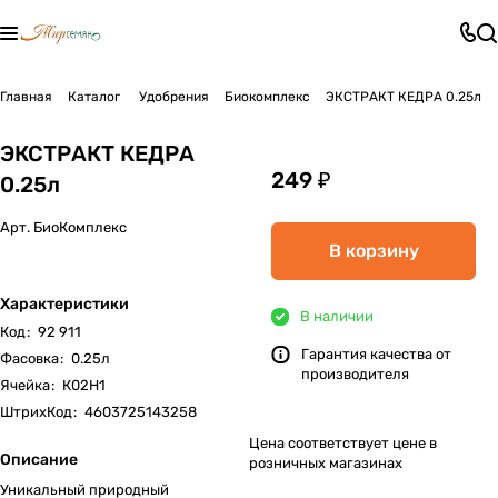
Главная
Каталог
Удобрения
Биокомплекс
ЭКСТРАКТ КЕДРА 0.25л
ЭКСТРАКТ КЕДРА
249 ₽
0.25л
Арт.
БиоКомплекс
В корзину
Характеристики
В наличии
Код
:
92 911
Гарантия качества от
Фасовка
:
0.25л
производителя
Ячейка
:
К02Н1
ШтрихКод
:
4603725143258
Цена соответствует цене в
Описание
розничных магазинах
Уникальный природный