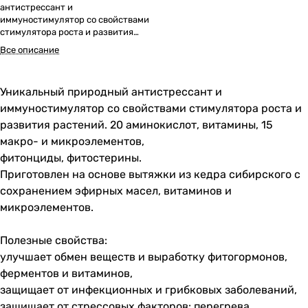
антистрессант и
иммуностимулятор со свойствами
стимулятора роста и развития
растений. 20 аминокислот,
Все описание
витамины, 15 макро- и
микроэлементов,
фитонциды, фитостерины.
Уникальный природный антистрессант и
Приготовлен на основе вытяжки из
кедра сибирского с сохранением
иммуностимулятор со свойствами стимулятора роста и
эфирных масел, витаминов и
развития растений. 20 аминокислот, витамины, 15
микроэлементов.
макро- и микроэлементов,
фитонциды, фитостерины.
Приготовлен на основе вытяжки из кедра сибирского с
сохранением эфирных масел, витаминов и
микроэлементов.
Полезные свойства:
улучшает обмен веществ и выработку фитогормонов,
ферментов и витаминов,
защищает от инфекционных и грибковых заболеваний,
защищает от стрессовых факторов: перегрева,