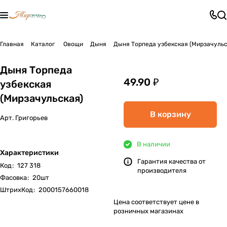
Главная
Каталог
Овощи
Дыня
Дыня Торпеда узбекская (Мирзачульс
Дыня Торпеда
49.90 ₽
узбекская
(Мирзачульская)
В корзину
Арт.
Григорьев
В наличии
Характеристики
Гарантия качества от
Код
:
127 318
производителя
Фасовка
:
20шт
ШтрихКод
:
2000157660018
Цена соответствует цене в
розничных магазинах