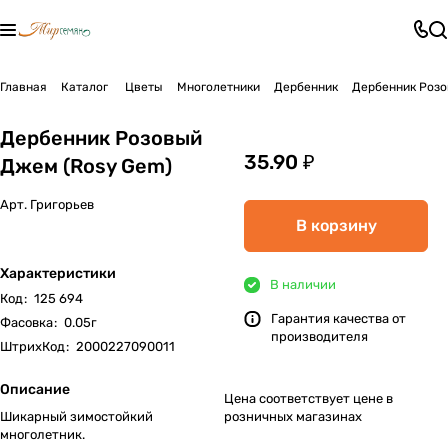
Главная
Каталог
Цветы
Многолетники
Дербенник
Дербенник Розо
Дербенник Розовый
35.90 ₽
Джем (Rosy Gem)
Арт.
Григорьев
В корзину
Характеристики
В наличии
Код
:
125 694
Гарантия качества от
Фасовка
:
0.05г
производителя
ШтрихКод
:
2000227090011
Описание
Цена соответствует цене в
Шикарный зимостойкий
розничных магазинах
многолетник.