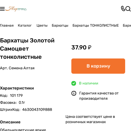
Главная
Каталог
Цветы
Бархатцы
Бархатцы ТОНКОЛИСТНЫЕ
Барх
Бархатцы Золотой
37.90 ₽
Самоцвет
тонколистные
В корзину
Арт.
Семена Алтая
В наличии
Характеристики
Гарантия качества от
Код
:
101 179
производителя
Фасовка
:
0.1г
ШтрихКод
:
4630043109888
Цена соответствует цене в
Описание
розничных магазинах
Обильноцветущие яркие