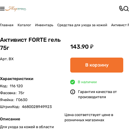
Главная
Каталог
Инвентарь
Средства для ухода за кожей
Активист 
Активист FORTE гель
143.90 ₽
75г
Арт.
ВХ
В корзину
Характеристики
В наличии
Код
:
116 120
Гарантия качества от
Фасовка
:
75г
производителя
Ячейка
:
Г0630
ШтрихКод
:
4680028949923
Цена соответствует цене в
Описание
розничных магазинах
Для ухода за кожей в области