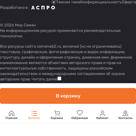
Темная тема
Конфиденциальность
Оферта
Разработано в
© 2026 Мир Семян
На информационном ресурсе применяются
рекомендательные
технологии
.
Все ресурсы сайта semena62.ru, включая (но не ограничиваясь)
текстовую, графическую, фотографическую и видео информацию,
структуру, дизайн и оформление страниц, доменное имя, фирменное
наименование являются объектами авторского права и прав на
интеллектуальную собственность, защищены российским
законодательством и международными соглашениями об охране
авторских прав.
Читать далее
В корзину
Главная
Каталог
Корзина
Избранные
Кабинет
Контакты