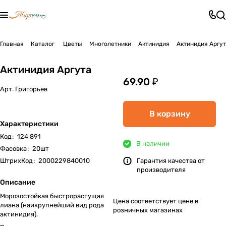
Главная
Каталог
Цветы
Многолетники
Актинидия
Актинидия Аргу
Актинидия Аргута
69.90 ₽
Арт.
Григорьев
В корзину
Характеристики
Код
:
124 891
В наличии
Фасовка
:
20шт
ШтрихКод
:
2000229840010
Гарантия качества от
производителя
Описание
Морозостойкая быстрорастущая
Цена соответствует цене в
лиана (наикрупнейший вид рода
розничных магазинах
актинидия).