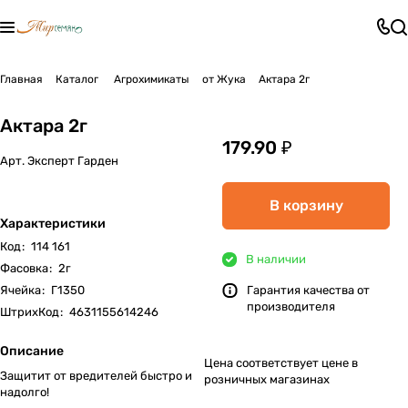
Главная
Каталог
Агрохимикаты
от Жука
Актара 2г
Актара 2г
179.90 ₽
Арт.
Эксперт Гарден
В корзину
Характеристики
Код
:
114 161
В наличии
Фасовка
:
2г
Ячейка
:
Г1350
Гарантия качества от
производителя
ШтрихКод
:
4631155614246
Описание
Цена соответствует цене в
Защитит от вредителей быстро и
розничных магазинах
надолго!