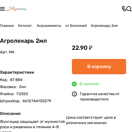
Главная
Каталог
Агрохимикаты
от Болезней
Агролекарь 2мл
Агролекарь 2мл
22.90 ₽
Арт.
МА
В корзину
Характеристики
Код
:
87 884
В наличии
Фасовка
:
2мл
Ячейка
:
Г0350
Гарантия качества от
производителя
ШтрихКод
:
4612744130279
Описание
Цена соответствует цене в
Фунгицид защищает от мучнистой
розничных магазинах
росы и ржавчины в течении 4-8