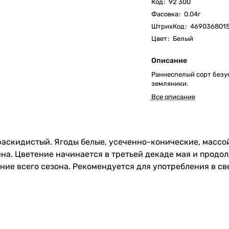
Код
:
92 300
Фасовка
:
0.04г
ШтрихКод
:
469036801
Цвет
:
Белый
Описание
Раннеспелый сорт безу
земляники.
Все описание
раскидистый. Ягоды белые, усеченно-конические, массой 
ена. Цветение начинается в третьей декаде мая и продо
ние всего сезона. Рекомендуется для употребления в св