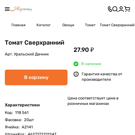
Главная
Каталог
Овощи
Томат
Томат Сверхранний
Томат Сверхранний
27.90 ₽
Арт.
Уральский Дачник
В наличии
Гарантия качества от
В корзину
производителя
Цена соответствует цене в
розничных магазинах
Характеристики
Код
:
118 561
Фасовка
:
20шт
Ячейка
:
А2141
ШтрихКод
:
4627172211247