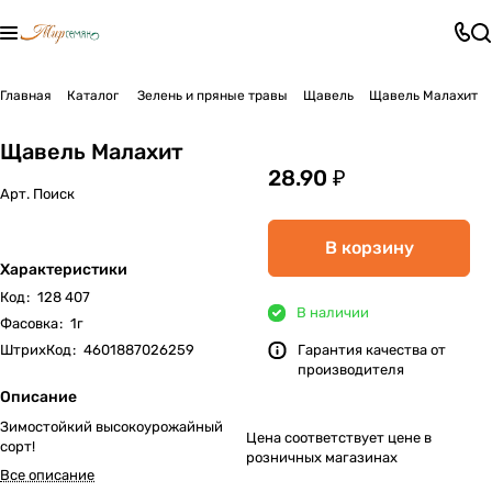
Главная
Каталог
Зелень и пряные травы
Щавель
Щавель Малахит
Щавель Малахит
28.90 ₽
Арт.
Поиск
В корзину
Характеристики
Код
:
128 407
В наличии
Фасовка
:
1г
ШтрихКод
:
4601887026259
Гарантия качества от
производителя
Описание
Зимостойкий высокоурожайный
Цена соответствует цене в
сорт!
розничных магазинах
Все описание