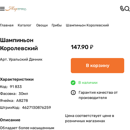
Главная
Каталог
Овощи
Грибы
Шампиньон Королевский
Шампиньон
147.90 ₽
Королевский
Арт.
Уральский Дачник
В корзину
Характеристики
В наличии
Код
:
91 833
Гарантия качества от
Фасовка
:
30мл
производителя
Ячейка
:
А8278
ШтрихКод
:
4627130876259
Цена соответствует цене в
Описание
розничных магазинах
Обладает более насыщенным