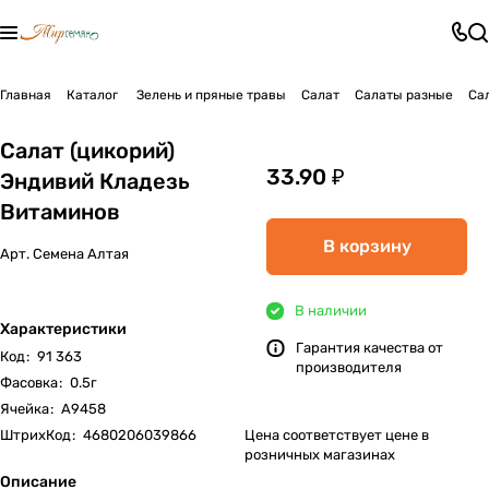
Главная
Каталог
Зелень и пряные травы
Салат
Салаты разные
Са
Салат (цикорий)
33.90 ₽
Эндивий Кладезь
Витаминов
В корзину
Арт.
Семена Алтая
В наличии
Характеристики
Гарантия качества от
Код
:
91 363
производителя
Фасовка
:
0.5г
Ячейка
:
А9458
ШтрихКод
:
4680206039866
Цена соответствует цене в
розничных магазинах
Описание