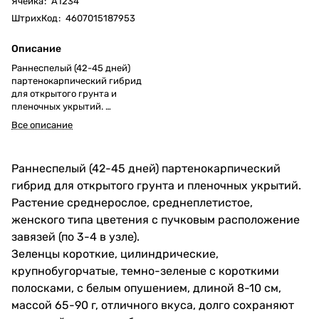
Ячейка
:
А1234
ШтрихКод
:
4607015187953
Описание
Раннеспелый (42-45 дней)
партенокарпический гибрид
для открытого грунта и
пленочных укрытий.
Суперурожайный!
Все описание
Для консервирования.
Раннеспелый (42-45 дней) партенокарпический
гибрид для открытого грунта и пленочных укрытий.
Растение среднерослое, среднеплетистое,
женского типа цветения с пучковым расположение
завязей (по 3-4 в узле).
Зеленцы короткие, цилиндрические,
крупнобугорчатые, темно-зеленые с короткими
полосками, с белым опушением, длиной 8-10 см,
массой 65-90 г, отличного вкуса, долго сохраняют