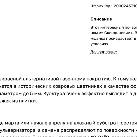
ШтрихКод
:
200024331
Описание
Этот интересный почво
нам из Скандинавии и В
мшанка произрастает в
условиях.
Все описание
екрасной альтернативой газонному покрытию. К тому же 
ется в исторических ковровых цветниках в качестве фон
иаметром до 5 мм. Культура очень эффектно выглядит в 
ожек из плитки.
це марта или начале апреля на влажный субстрат, состо
ульверизатора, а семена распределяют по поверхности 