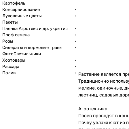
Картофель
Консервирование
Луковичные цветы
Пакеты
Пленка Агротекс и др. укрытия
Проф семена
Розы
Сидераты и кормовые травы
ФитоСветильники
Хозтовары
Рассада
Полив
Растение является пр
Традиционно использу
мелкие, одиночные, д
лестниц, садовых дор
Агротехника
Посев проводят в кон
Почву увлажняют из п