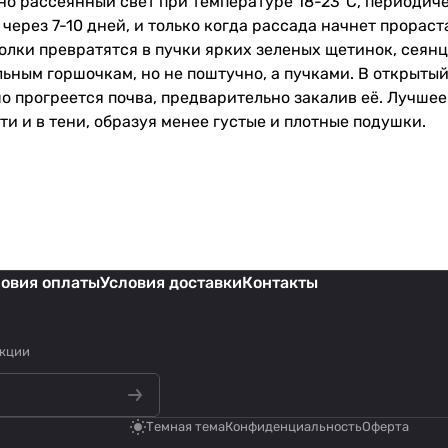
но рассеянный свет при температуре 18-23⁰C, периодич
ерез 7-10 дней, и только когда рассада начнет прораста
олки превратятся в пучки ярких зеленых щетинок, сеян
ьным горшочкам, но не поштучно, а пучками. В открытый
шо прогреется почва, предварительно закалив её. Лучше
и и в тени, образуя менее густые и плотные подушки.
ловия оплаты
Условия доставки
Контакты
акции
Темная тема
Конфиденциальность
Оферта