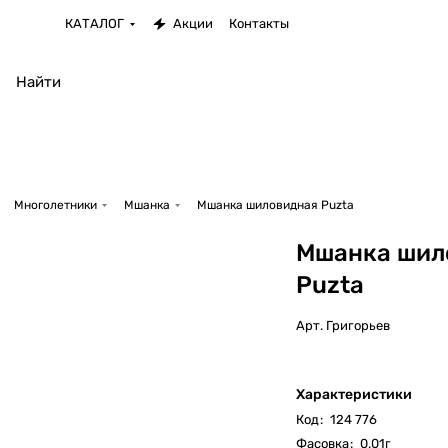
КАТАЛОГ
Акции
Контакты
Многолетники
Мшанка
Мшанка шиловидная Puzta
Мшанка шил
Puzta
Арт.
Григорьев
Характеристики
Код
:
124 776
Фасовка
:
0.01г