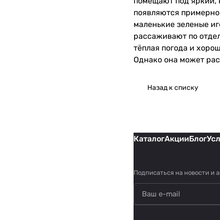
помещают под яркий, 
появляются примерно ч
маленькие зеленые иг
рассаживают по отдел
тёплая погода и хоро
Однако она может раст
Назад к списку
Каталог
Акции
Блог
Ус
Подписаться
на новости и 