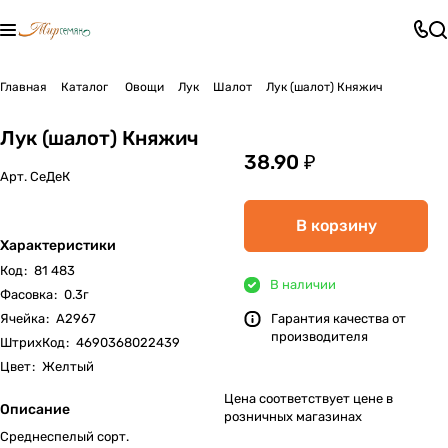
Главная
Каталог
Овощи
Лук
Шалот
Лук (шалот) Княжич
Лук (шалот) Княжич
38.90 ₽
Арт.
СеДеК
В корзину
Характеристики
Код
:
81 483
В наличии
Фасовка
:
0.3г
Ячейка
:
А2967
Гарантия качества от
производителя
ШтрихКод
:
4690368022439
Цвет
:
Желтый
Цена соответствует цене в
Описание
розничных магазинах
Среднеспелый сорт.