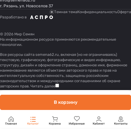
info@semena62.ru
г. Рязань, ул. Новоселов 37
Темная тема
Конфиденциальность
Оферта
Разработано в
© 2026 Мир Семян
На информационном ресурсе применяются
рекомендательные
технологии
.
Все ресурсы сайта semena62.ru, включая (но не ограничиваясь)
текстовую, графическую, фотографическую и видео информацию,
структуру, дизайн и оформление страниц, доменное имя, фирменное
наименование являются объектами авторского права и прав на
интеллектуальную собственность, защищены российским
законодательством и международными соглашениями об охране
авторских прав.
Читать далее
В корзину
Главная
Каталог
Корзина
Избранные
Кабинет
Контакты