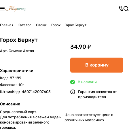
Главная
Каталог
Овощи
Горох
Горох Беркут
Горох Беркут
34.90 ₽
Арт.
Семена Алтая
В корзину
Характеристики
Код
:
87 189
В наличии
Фасовка
:
10г
ШтрихКод
:
4607142007605
Гарантия качества от
производителя
Описание
Среднеспелый сорт.
Цена соответствует цене в
Для потребления в свежем виде и
розничных магазинах
консервирования зеленого
горошка.