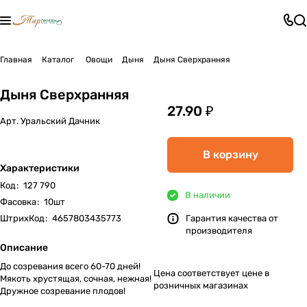
Главная
Каталог
Овощи
Дыня
Дыня Сверхранняя
Дыня Сверхранняя
27.90 ₽
Арт.
Уральский Дачник
В корзину
Характеристики
Код
:
127 790
В наличии
Фасовка
:
10шт
ШтрихКод
:
4657803435773
Гарантия качества от
производителя
Описание
До созревания всего 60-70 дней!
Цена соответствует цене в
Мякоть хрустящая, сочная, нежная!
розничных магазинах
Дружное созревание плодов!