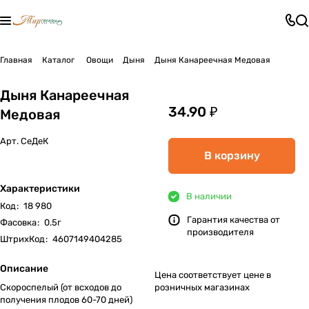
Главная
Каталог
Овощи
Дыня
Дыня Канареечная Медовая
Дыня Канареечная
34.90 ₽
Медовая
Арт.
СеДеК
В корзину
Характеристики
В наличии
Код
:
18 980
Гарантия качества от
Фасовка
:
0.5г
производителя
ШтрихКод
:
4607149404285
Описание
Цена соответствует цене в
Скороспелый (от всходов до
розничных магазинах
получения плодов 60-70 дней)