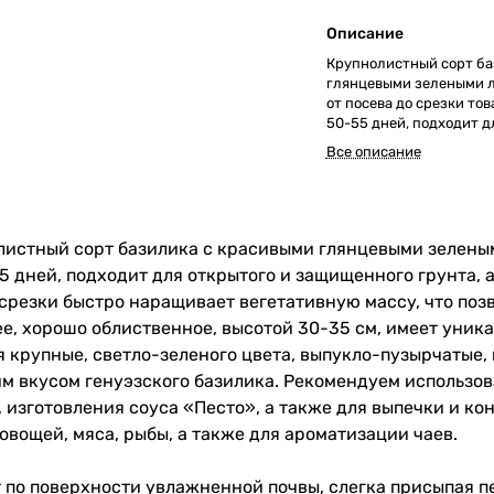
Описание
Крупнолистный сорт ба
глянцевыми зелеными л
от посева до срезки то
50-55 дней, подходит д
защищенного грунта, а 
Все описание
контейнерного выращива
светокультуре.
листный сорт базилика с красивыми глянцевыми зеленым
5 дней, подходит для открытого и защищенного грунта, 
срезки быстро наращивает вегетативную массу, что позв
е, хорошо облиственное, высотой 30-35 см, имеет уни
 крупные, светло-зеленого цвета, выпукло-пузырчатые,
 вкусом генуэзского базилика. Рекомендуем использова
, изготовления соуса «Песто», а также для выпечки и ко
овощей, мяса, рыбы, а также для ароматизации чаев.
по поверхности увлажненной почвы, слегка присыпая п