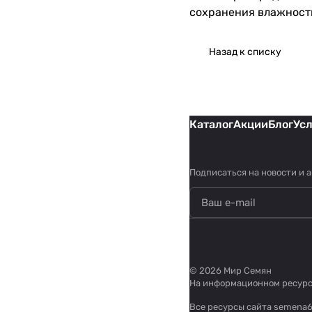
сохранения влажности
Назад к списку
Каталог
Акции
Блог
Ус
Подписаться
на новости и 
© 2026 Мир Семян
На информационном ресур
Все ресурсы сайта semena6