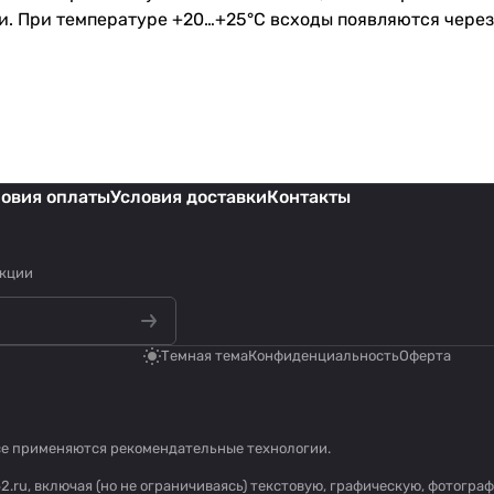
. При температуре +20…+25°С всходы появляются через 
ловия оплаты
Условия доставки
Контакты
акции
Темная тема
Конфиденциальность
Оферта
се применяются
рекомендательные технологии
.
2.ru, включая (но не ограничиваясь) текстовую, графическую, фотогр