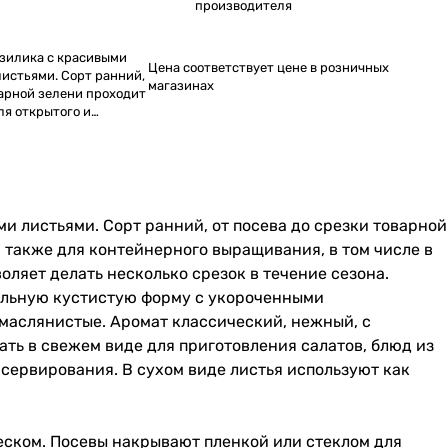
производителя
зилика с красивыми
Цена соответствует цене в розничных
истьями. Сорт ранний,
магазинах
варной зелени проходит
ля открытого и
также для
ния, в том числе в
и листьями. Сорт ранний, от посева до срезки товарной
а также для контейнерного выращивания, в том числе в
оляет делать несколько срезок в течение сезона.
кальную кустистую форму с укороченными
 маслянистые. Аромат классический, нежный, с
ть в свежем виде для приготовления салатов, блюд из
нсервирования. В сухом виде листья используют как
еском. Посевы накрывают пленкой или стеклом для