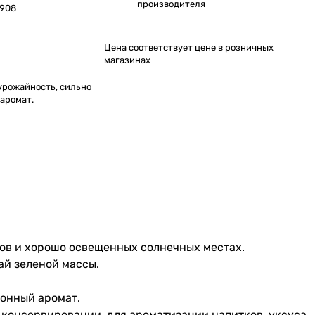
производителя
908
Цена соответствует цене в розничных
магазинах
урожайность, сильно
аромат.
ров и хорошо освещенных солнечных местах.
ай зеленой массы.
монный аромат.
 консервировании, для ароматизации напитков, уксуса,