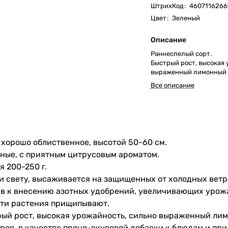
ШтрихКод
:
4607116266
Цвет
:
Зеленый
Описание
Раннеспелый сорт.
Быстрый рост, высокая 
выраженный лимонный 
Все описание
 хорошо облиственное, высотой 50-60 см.
ьные, с приятным цитрусовым ароматом.
 200-250 г.
 и свету, высаживается на защищенных от холодных вет
в к внесению азотных удобрений, увеличивающих урож
сти растения прищипывают.
рый рост, высокая урожайность, сильно выраженный ли
ров, в качестве пряно-вкусовой добавки к блюдам и при