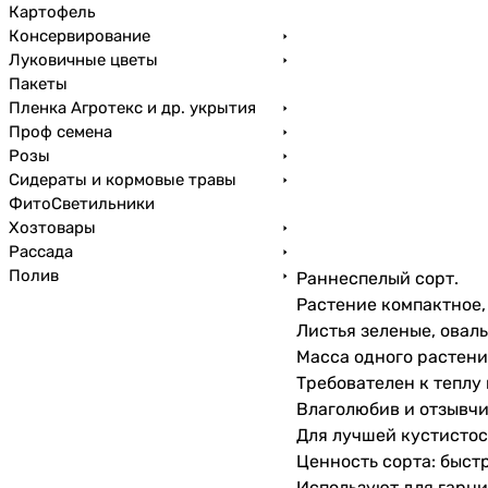
Картофель
Консервирование
Луковичные цветы
Пакеты
Пленка Агротекс и др. укрытия
Проф семена
Розы
Сидераты и кормовые травы
ФитоСветильники
Хозтовары
Рассада
Полив
Раннеспелый сорт.
Растение компактное,
Листья зеленые, овал
Масса одного растения
Требователен к теплу
Влаголюбив и отзывчи
Для лучшей кустисто
Ценность сорта: быст
Используют для гарни