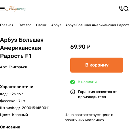
Главная
Каталог
Овощи
Арбуз
Арбуз Большая Американская Радост
Арбуз Большая
69.90 ₽
Американская
Радость F1
В корзину
Арт.
Григорьев
В наличии
Характеристики
Гарантия качества от
Код
:
125 167
производителя
Фасовка
:
7шт
ШтрихКод
:
2000151450011
Цвет
:
Красный
Цена соответствует цене в
розничных магазинах
Описание