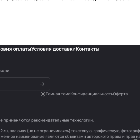
ловия оплаты
Условия доставки
Контакты
акции
Темная тема
Конфиденциальность
Оферта
се применяются
рекомендательные технологии
.
2.ru, включая (но не ограничиваясь) текстовую, графическую, фотогр
рменное наименование являются объектами авторского права и прав 