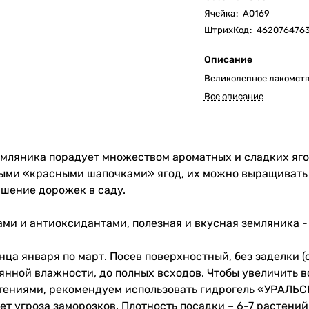
Ячейка
:
А0169
ШтрихКод
:
462076476
Описание
Великолепное лакомство
Все описание
мляника порадует множеством ароматных и сладких ягод
ми «красными шапочками» ягод, их можно выращивать к
ашение дорожек в саду.
и и антиоксидантами, полезная и вкусная земляника - 
нца января по март. Посев поверхностный, без заделки (с
янной влажности, до полных всходов. Чтобы увеличить в
стениями, рекомендуем использовать гидрогель «УРАЛЬ
ет угроза заморозков. Плотность посадки – 6-7 растений 