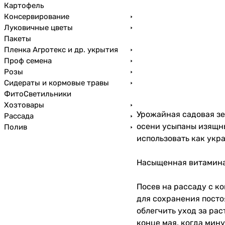
Картофель
Консервирование
Луковичные цветы
Пакеты
Пленка Агротекс и др. укрытия
Проф семена
Розы
Сидераты и кормовые травы
ФитоСветильники
Хозтовары
Урожайная садовая зе
Рассада
осени усыпаны изящны
Полив
использовать как укр
Насыщенная витаминам
Посев на рассаду с ко
для сохранения посто
облегчить уход за ра
конце мая, когда мину