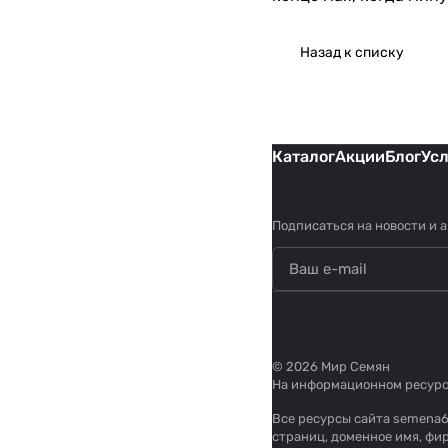
Назад к списку
Каталог
Акции
Блог
Ус
Подписаться
на новости и 
© 2026 Мир Семян
На информационном ресур
Все ресурсы сайта semena6
страниц, доменное имя, фи