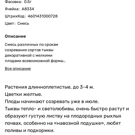
Фасовка
:
0.5г
Ячейка
:
А8334
ШтрихКод
:
4601431000728
Цвет
:
Смесь
Описание
Смесь различных по срокам
созревания сортов тыквы
декоративной с мелкими
плодами всевозможной формы
(от округлой до грушевидной) и
Все описание
разнообразной окраски.
Растения длинноплетистые, до 3-4 м.
Цветки желтые.
Плоды начинают созревать уже в июле.
Тыквы тепло- и светолюбивы, очень быстро растут и
образуют густую листву на плодородных рыхлых
почвах, особенно на «навозной подушке», любят
поливы и подкормки.