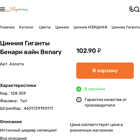
Главная
Каталог
Цветы
Цинния
Цинния ИЗЯЩНАЯ
Цинния Гиганты
Цинния Гиганты
102.90 ₽
Бенари вайн Benary
Арт.
Аэлита
В корзину
Характеристики
В наличии
Код
:
128 359
Гарантия качества от
Фасовка
:
7шт
производителя
ШтрихКод
:
4601729190117
Описание
Цена соответствует цене в
Истинный шедевр селекции!
розничных магазинах
Все описание